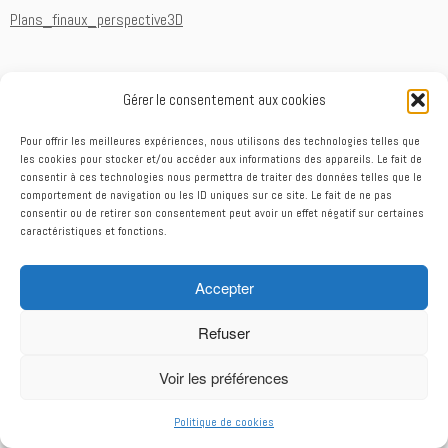
Plans_finaux_perspective3D
Gérer le consentement aux cookies
Parcourir les articles
←
Bonjour à tous
Les travaux ont débuté…
→
Pour offrir les meilleures expériences, nous utilisons des technologies telles que
les cookies pour stocker et/ou accéder aux informations des appareils. Le fait de
consentir à ces technologies nous permettra de traiter des données telles que le
comportement de navigation ou les ID uniques sur ce site. Le fait de ne pas
consentir ou de retirer son consentement peut avoir un effet négatif sur certaines
caractéristiques et fonctions.
Accepter
Mentions légales
Refuser
Voir les préférences
·
© 2026
Le Verger de Fouisseul
·
Propulsé par
·
Politique de cookies
Réalisé avec the
Thème Customizr
·