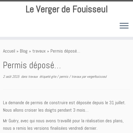
Le Verger de Fouisseul
Passer
au
Accueil
»
Blog
»
travaux
»
Permis déposé…
contenu
Permis déposé…
2 août 2015
dans
travaux
étiqueté
gite
/
permis
/
travaux
par
vergerfouisseul
La demande de permis de construire est déposée depuis le 31 juillet.
Nous allons croiser les doigts pendant 3 mois…
Mr Guéry, avec qui nous avons travaillé pour la réalisation des plans,
nous a remis les versions finalisées vendredi dernier.