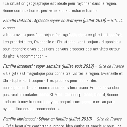
! La situation géographique est idéale pour rayonner dans la région.
Bonne continuation et peut-être à une prochaine fois ! »
Famille Detante : Agréable séjour en Bretagne (juillet 2019)
–
Gîte de
France
« Nous avons passé un séjour fort agréable dans ce gîte tout confort.
Les propriétaires, Gwenaëlle et Christophe, sont toujours disponibles
pour répondre à vos questions et vous proposer des activités autour
du gîte. A recommander. »
Famille Intsausti : super semaine (juillet-août 2019)
–
Gîte de France
« Ce gîte est magnifique pour connaître, visiter la région. Gwénaëlle et
Christophe sont toujours très proches pour donner des
renseignements. Je recommande sans hésitasion. Es una casa ideal
para visitar ciudades como St Malo, Combourg, Dinan, Dinard, Rennes…
Todo está muy bien cuidado y los propietarios siempre están para
ayudar. Una casa a recomendar. »
Famille Marianacci : Séjour en famille (juillet 2019)
–
Gîte de France
« Très beau gîte confortable, propre, bien équipé et spacieux pour une