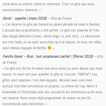
situé dans un endroit calme et charmant. C’est un gîte que nous
recommandons vivement. »
Christ : superbe ! (mars 2019)
–
Gîte de France
« J’ai réservé ce gite par hasard en pleine période de salon à Rennes.
L’accueil des propriétaires a été parfait. Le gite est superbe et très
bien équipé (Machine à laver, sèche linge, tv, wifi, etc) . La décoration
est très belle, on se sent aussi bien qu’à la maison. Un luxe, les télés
sont mêmes équipée de Netflix
»
Famille Genet – Brun: tout simplement parfait ! (février 2019)
–
Gîte
de France
« Ce gîte est de loin le mieux que nous avons pu avoir depuis que nous
louons. Un seul mot pour qualifier le gîte et l’accueil : PARFAIT ! Les
gîtes sont spacieux, très bien équipés, décorés avec soin mais
surtout très bien entretenus et propres. La literie est top. Merci à
Gwénaëlle et Christophe pour leur accueil et les attentions qu’ils nous
ont réservé. Nous avons déjà programmer de revenir en juin On
recommande sans hésitation. »