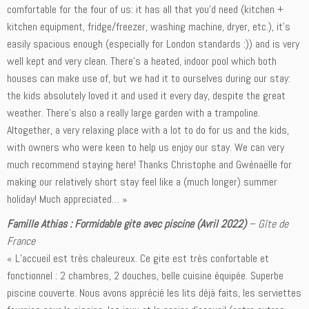
comfortable for the four of us: it has all that you’d need (kitchen +
kitchen equipment, fridge/freezer, washing machine, dryer, etc.), it’s
easily spacious enough (especially for London standards :)) and is very
well kept and very clean. There’s a heated, indoor pool which both
houses can make use of, but we had it to ourselves during our stay:
the kids absolutely loved it and used it every day, despite the great
weather. There’s also a really large garden with a trampoline.
Altogether, a very relaxing place with a lot to do for us and the kids,
with owners who were keen to help us enjoy our stay. We can very
much recommend staying here! Thanks Christophe and Gwénaëlle for
making our relatively short stay feel like a (much longer) summer
holiday! Much appreciated… »
Famille Athias : Formidable gite avec piscine (Avril 2022)
– Gîte de
France
« L’accueil est très chaleureux. Ce gite est très confortable et
fonctionnel : 2 chambres, 2 douches, belle cuisine équipée. Superbe
piscine couverte. Nous avons apprécié les lits déjà faits, les serviettes