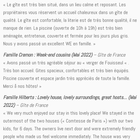
« Le gîte est très bien situé, dans un lieu calme et reposant. Les
propriétaires vous réservent un accueil chaleureux dans un gîte de
qualité. Le gîte est confortable, la literie est de très bonne qualité, il ne
manque de rien. La piscine (ouverte de 10h à 19h) est très bien
aménagée, entretenue, couverte et fermée pour les jours plus gris.
Nous y avons passé un excellent WE en famille. »
Famille Cremon : Week-end cousins (Mai 2022)
– Gîte de France
« Avons passé un très agréable séjour au « verger de Fouisseul « .
Très bon accueil. Gites spacieux, confortables et très bien équipés.
Piscine couverte et espace jardin très appréciés de toute la famille.
Merci å nos hôtes! »
Famille Hilberts : Lovely house, lovely surroundings, great hosts… (Mai
2022)
– Gîte de France
« We very much enjoyed our stay in this lovely place! We stayed in the
outermost of the two houses (« Comtesse de Paris ») with our two
kids, for 6 days. The owners live next door and were extremely friendly
people who made us feel welcome immediately. The house was very