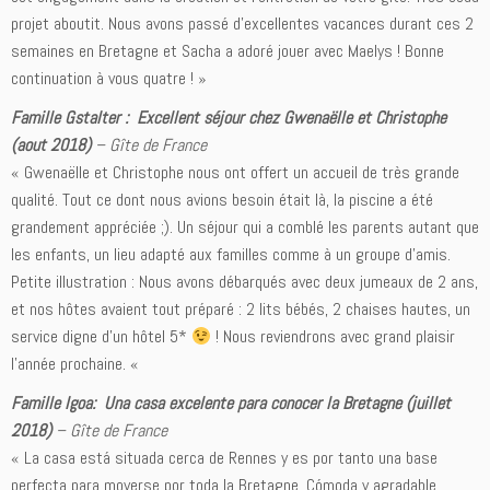
projet aboutit. Nous avons passé d’excellentes vacances durant ces 2
semaines en Bretagne et Sacha a adoré jouer avec Maelys ! Bonne
continuation à vous quatre ! »
Famille Gstalter : Excellent séjour chez Gwenaëlle et Christophe
(aout 2018)
–
Gîte de France
« Gwenaëlle et Christophe nous ont offert un accueil de très grande
qualité. Tout ce dont nous avions besoin était là, la piscine a été
grandement appréciée ;). Un séjour qui a comblé les parents autant que
les enfants, un lieu adapté aux familles comme à un groupe d’amis.
Petite illustration : Nous avons débarqués avec deux jumeaux de 2 ans,
et nos hôtes avaient tout préparé : 2 lits bébés, 2 chaises hautes, un
service digne d’un hôtel 5*
! Nous reviendrons avec grand plaisir
l’année prochaine. «
Famille Igoa: Una casa excelente para conocer la Bretagne (juillet
2018)
–
Gîte de France
« La casa está situada cerca de Rennes y es por tanto una base
perfecta para moverse por toda la Bretagne. Cómoda y agradable,