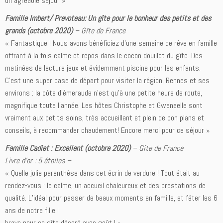
un agréable séjour »
Famille Imbert/ Prevoteau: Un gîte pour le bonheur des petits et des
grands (octobre 2020)
–
Gîte de France
« Fantastique ! Nous avons bénéficiez d’une semaine de rêve en famille
offrant à la fois calme et repos dans le cocon douillet du gîte. Des
matinées de lecture jeux et évidemment piscine pour les enfants.
C’est une super base de départ pour visiter la région, Rennes et ses
environs : la côte d’émeraude n’est qu’à une petite heure de route,
magnifique toute l’année. Les hôtes Christophe et Gwenaelle sont
vraiment aux petits soins, très accueillant et plein de bon plans et
conseils, à recommander chaudement! Encore merci pour ce séjour »
Famille Cadiet : Excellent (octobre 2020)
–
Gîte de France
Livre d’or : 5 étoiles –
« Quelle jolie parenthèse dans cet écrin de verdure ! Tout était au
rendez-vous : le calme, un accueil chaleureux et des prestations de
qualité. L’idéal pour passer de beaux moments en famille, et féter les 6
ans de notre fille !
bravo pour ce gîte décoré avec goût ! »