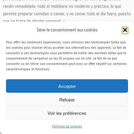
recién remodelada, todo el mobiliario es moderno y práctico, lo que
permite preparar comidas o cenas, y no comer todo el día fuera, puesto
que se trata de alquiler semanal. «
Gérer le consentement aux cookies
Famille Masure- Hernould: (juillet 2018)
–
Livre d’or
« Super endroit ! Avec une piscine géniale, super géant jardin. Que dire
Pour offrir les meilleures expériences, nous utilisons des technologies telles que
de plus ? Bravo pour ce beau gîte Reine des Reinettes. «
les cookies pour stocker et/ou accéder aux informations des appareils. Le fait de
consentir à ces technologies nous permettra de traiter des données telles que le
Famille Gabillet : (juillet 2018)
–
Livre d’or
comportement de navigation ou les ID uniques sur ce site. Le fait de ne pas
consentir ou de retirer son consentement peut avoir un effet négatif sur certaines
« Un grand merci à vous Gwénaëlle et Christophe pour votre hospitalité
caractéristiques et fonctions.
et votre gentillesse. Nous avons passé deux très bonnes semaines de
vacances, tout était parfait! Nous garderons un excellent souvenir
Accepter
dans votre magnifique propriété! Nous vous souhaitons une très bonne
continuation et … vive la France !
«
Refuser
Famille Athias: séjour au calme et au vert (avril 2018)
– Gite de
Voir les préférences
France
« Ce gite est très beau et très fonctionnel. Nous avons eu la chance
Politique de cookies
de profiter de la piscine toute récente. L’accueil de Gwéwaëlle et