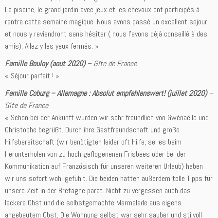
La piscine, le grand jardin avec jeux et les chevaux ont participés à
rentre cette semaine magique. Nous avons passé un excellent sejour
et nous y reviendront sans hésiter ( nous l’avons déjà conseillé à des
amis). Allez y les yeux fermés. »
Famille Bouloy (aout 2020)
–
Gîte de France
« Séjour parfait ! »
Famille Coburg – Allemagne : Absolut empfehlenswert! (juillet 2020)
–
Gîte de France
« Schon bei der Ankunft wurden wir sehr freundlich von Gwénaëlle und
Christophe begrüßt. Durch ihre Gastfreundschaft und große
Hilfsbereitschaft (wir benötigten leider oft Hilfe, sei es beim
Herunterholen von zu hoch geflogenenen Frisbees oder bei der
Kommunikation auf Französisch für unseren weiteren Urlaub) haben
wir uns sofort wohl gefühlt. Die beiden hatten außerdem tolle Tipps für
unsere Zeit in der Bretagne parat. Nicht zu vergessen auch das
leckere Obst und die selbstgemachte Marmelade aus eigens
angebautem Obst. Die Wohnung selbst war sehr sauber und stilvoll