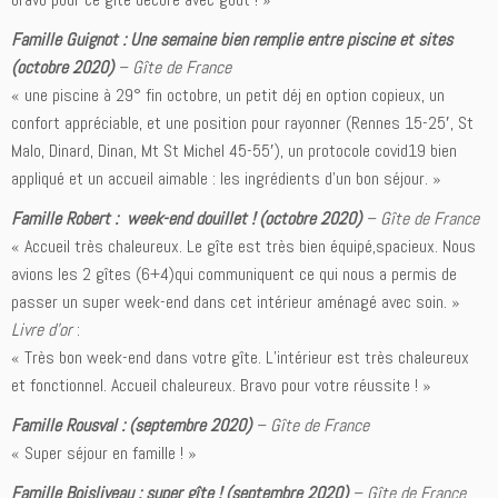
Famille Guignot : Une semaine bien remplie entre piscine et sites
(octobre 2020)
–
Gîte de France
« une piscine à 29° fin octobre, un petit déj en option copieux, un
confort appréciable, et une position pour rayonner (Rennes 15-25′, St
Malo, Dinard, Dinan, Mt St Michel 45-55′), un protocole covid19 bien
appliqué et un accueil aimable : les ingrédients d’un bon séjour. »
Famille Robert : week-end douillet ! (octobre 2020)
–
Gîte de France
« Accueil très chaleureux. Le gîte est très bien équipé,spacieux. Nous
avions les 2 gîtes (6+4)qui communiquent ce qui nous a permis de
passer un super week-end dans cet intérieur aménagé avec soin. »
Livre d’or
:
« Très bon week-end dans votre gîte. L’intérieur est très chaleureux
et fonctionnel. Accueil chaleureux. Bravo pour votre réussite ! »
Famille Rousval : (septembre 2020)
–
Gîte de France
« Super séjour en famille ! »
Famille Boisliveau : super gîte ! (septembre 2020)
–
Gîte de France