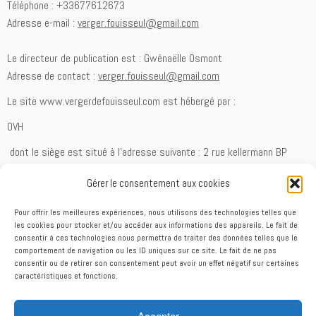
Téléphone : +33677612673
Adresse e-mail :
verger.fouisseul@gmail.com
Le directeur de publication est : Gwénaëlle Osmont
Adresse de contact :
verger.fouisseul@gmail.com
Le site www.vergerdefouisseul.com est hébergé par :
OVH
dont le siège est situé à l’adresse suivante : 2 rue kellermann BP
80157 59053 ROUBAIX
Gérer le consentement aux cookies
Le verger de Fouisseul , représentée par Gwénaëlle Osmont, est une
SARL au capital de 13.000€.
Pour offrir les meilleures expériences, nous utilisons des technologies telles que
les cookies pour stocker et/ou accéder aux informations des appareils. Le fait de
N° Siret : 814 363 131 enregistré au RCS de Rennes
consentir à ces technologies nous permettra de traiter des données telles que le
Numéro de TVA intracommunautaire : FR 69 814363131
comportement de navigation ou les ID uniques sur ce site. Le fait de ne pas
consentir ou de retirer son consentement peut avoir un effet négatif sur certaines
Crédit textes et photos : Christophe Osmont et Gwénaëlle Osmont
caractéristiques et fonctions.
Accepter