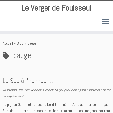
Le Verger de Fouisseul
Passer
au
Accueil
»
Blog
»
bauge
contenu
bauge
Le Sud à l’honneur…
13 novembre 2015
dans
Non classé
étiqueté
bauge
/
gite
/
murs
/
pierre
/
rénovation
/
travaux
par
vergerfouisseul
Le pignon Ouest et la façade Nord terminés, c’est au tour de la façade
Sud de se parer de ses plus beaux atouts. Les maçons retirent